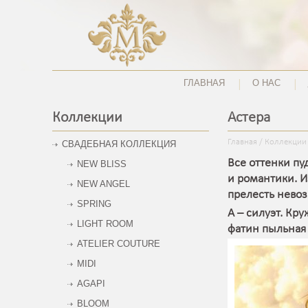
ГЛАВНАЯ
О НАС
Коллекции
Астера
Главная
/
Коллекции
СВАДЕБНАЯ КОЛЛЕКЦИЯ
Все оттенки пу
NEW BLISS
и романтики. И
NEW ANGEL
прелесть нево
SPRING
А – силуэт. Кр
LIGHT ROOM
фатин пыльная 
ATELIER COUTURE
MIDI
AGAPI
BLOOM