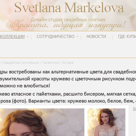
Дизайн-студия свадебных платьев
КОЛЛЕКЦИИ
СОТРУДНИЧЕСТВО
НОВОСТИ
ГДЕ КУП
/
Свадебная коллекция
/
Галактика
/
Астера
дры востребованы как альтернативные цвета для свадебног
зумительной красоты кружево с цветочным рисунком подче
зможно не влюбиться!
ужево атласное с пайетками, расшито бисером, мягкая сетка
роза (фото). Варианты цвета: кружево молоко, белое, беж, 