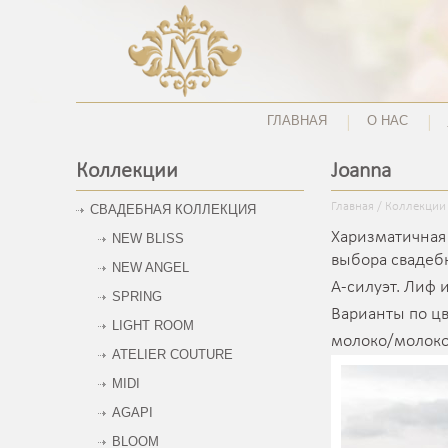
ГЛАВНАЯ
О НАС
Коллекции
Joanna
Главная
/
Коллекции
СВАДЕБНАЯ КОЛЛЕКЦИЯ
Харизматичная 
NEW BLISS
выбора свадебн
NEW ANGEL
А-силуэт. Лиф 
SPRING
Варианты по цв
LIGHT ROOM
молоко/молоко
ATELIER COUTURE
MIDI
AGAPI
BLOOM