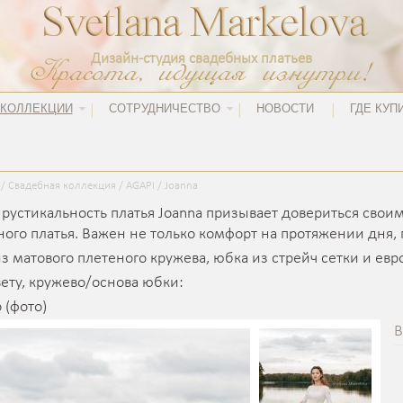
Дизайн-студия свадебных платьев
КОЛЛЕКЦИИ
СОТРУДНИЧЕСТВО
НОВОСТИ
ГДЕ КУП
/
Свадебная коллекция
/
AGAPI
/
Joanna
рустикальность платья Joanna призывает довериться своим
ого платья. Важен не только комфорт на протяжении дня, г
из матового плетеного кружева, юбка из стрейч сетки и ев
ету, кружево/основа юбки:
 (фото)